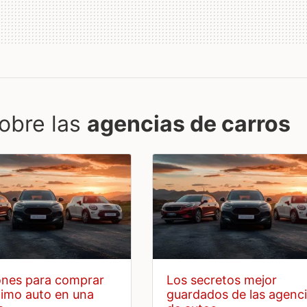
obre las
agencias de carros
los secretos mejor
ximo auto en una
guardados de las agenc