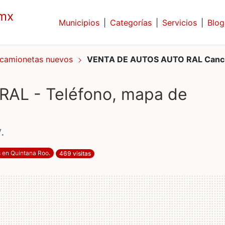
.mx
Municipios
|
Categorías
|
Servicios
|
Blog
 camionetas nuevos
VENTA DE AUTOS AUTO RAL Canc
AL - Teléfono, mapa de
.
s en Quintana Roo
.
469 visitas