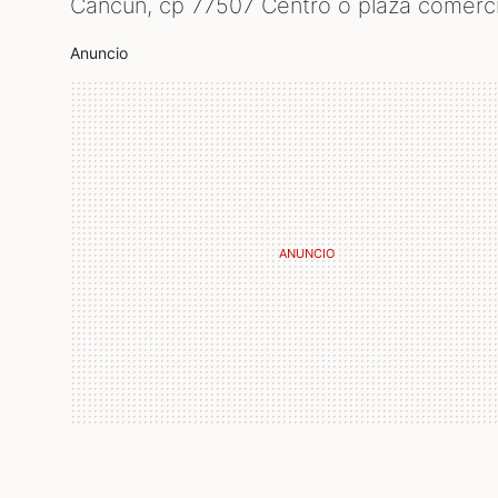
Cancún, cp
77507
Centro o plaza comerci
Anuncio